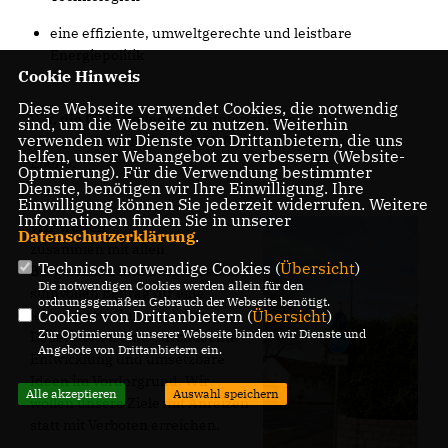
eine effiziente, umweltgerechte und leistbare
Energiepolitik
Cookie Hinweis
Diese Webseite verwendet Cookies, die notwendig
Wir,
die CDU-Bodenheim,
unterstützen diese
sind, um die Webseite zu nutzen. Weiterhin
verwenden wir Dienste von Drittanbietern, die uns
übergeordneten Ziele mit Maßnahmen auf kommunaler
helfen, unser Webangebot zu verbessern (Website-
Ebene.
Optmierung). Für die Verwendung bestimmter
Dienste, benötigen wir Ihre Einwilligung. Ihre
Einwilligung können Sie jederzeit widerrufen. Weitere
Informationen finden Sie in unserer
Wir wollen
Datenschutzerklärung
.
zusammen mit allen
Technisch notwendige Cookies (
Übersicht
)
Bürgerinnen und Bürgern einen
Die notwendigen Cookies werden allein für den
sinnvollen Beitrag für eine
ordnungsgemäßen Gebrauch der Webseite benötigt.
lebenswerte Zukunft leisten.
Cookies von Drittanbietern (
Übersicht
)
Zur Optimierung unserer Webseite binden wir Dienste und
Dabei stehen eine durchdachte
Angebote von Drittanbietern ein.
Entwicklung und umsetzbare
Ideen im Vordergrund. Wir
Alle akzeptieren
Auswahl speichern
wollen unsere Ziele mit Anreizen
statt mit Verboten erreichen.