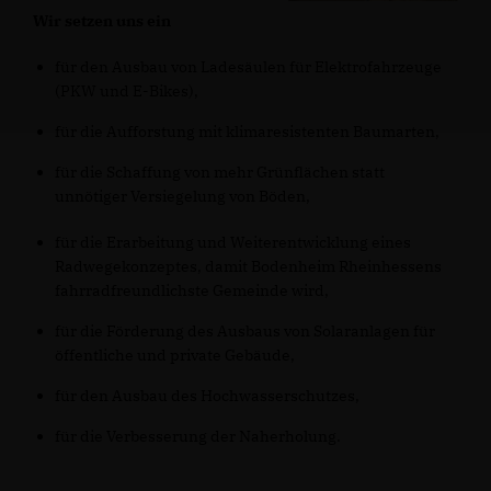
Wir setzen uns ein
für den Ausbau von Ladesäulen für Elektrofahrzeuge
(PKW und E-Bikes),
für die Aufforstung mit klimaresistenten Baumarten,
für die Schaffung von mehr Grünflächen statt
unnötiger Versiegelung von Böden,
für die Erarbeitung und Weiterentwicklung eines
Radwegekonzeptes, damit Bodenheim Rheinhessens
fahrradfreundlichste Gemeinde wird,
für die Förderung des Ausbaus von Solaranlagen für
öffentliche und private Gebäude,
für den Ausbau des Hochwasserschutzes,
für die Verbesserung der Naherholung.