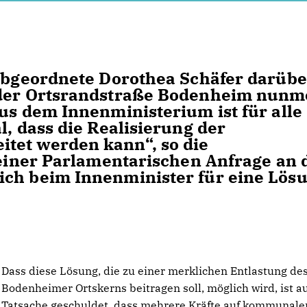
sabgeordnete Dorothea Schäfer darübe
n der Ortsrandstraße Bodenheim nun
us dem Innenministerium ist für alle
l, dass die Realisierung der
tet werden kann“, so die
 einer Parlamentarischen Anfrage an 
ich beim Innenminister für eine Lös
Dass diese Lösung, die zu einer merklichen Entlastung de
Bodenheimer Ortskerns beitragen soll, möglich wird, ist a
Tatsache geschuldet, dass mehrere Kräfte auf kommunale