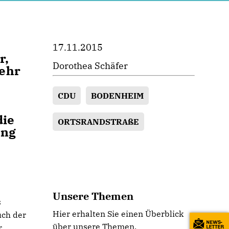
17.11.2015
r,
Dorothea Schäfer
mehr
CDU
BODENHEIM
die
ORTSRANDSTRAßE
ung
Unsere Themen
s
Hier erhalten Sie einen Überblick
uch der
über unsere Themen.
r