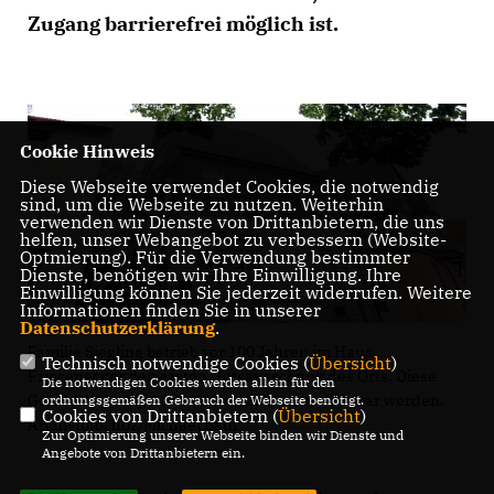
Zugang barrierefrei möglich ist.
Cookie Hinweis
Diese Webseite verwendet Cookies, die notwendig
sind, um die Webseite zu nutzen. Weiterhin
verwenden wir Dienste von Drittanbietern, die uns
helfen, unser Webangebot zu verbessern (Website-
Optmierung). Für die Verwendung bestimmter
Dienste, benötigen wir Ihre Einwilligung. Ihre
Einwilligung können Sie jederzeit widerrufen. Weitere
Informationen finden Sie in unserer
Datenschutzerklärung
.
Familie Siegling betrieb vor 100 Jahren im Haus
Technisch notwendige Cookies (
Übersicht
)
Friesenecker den ersten Gutsausschank des Orts. Diese
Die notwendigen Cookies werden allein für den
Geschichte soll im Sockel des Gebäudes sichtbar werden.
ordnungsgemäßen Gebrauch der Webseite benötigt.
Cookies von Drittanbietern (
Übersicht
)
Archivfoto: hbz/Michael Bahr
Zur Optimierung unserer Webseite binden wir Dienste und
Angebote von Drittanbietern ein.