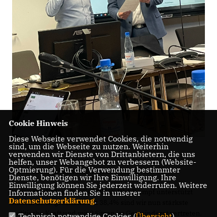
Cookie Hinweis
Diese Webseite verwendet Cookies, die notwendig
sind, um die Webseite zu nutzen. Weiterhin
verwenden wir Dienste von Drittanbietern, die uns
helfen, unser Webangebot zu verbessern (Website-
Optmierung). Für die Verwendung bestimmter
Liebe Bodenheimerinnen, liebe Bodenheimer,
Dienste, benötigen wir Ihre Einwilligung. Ihre
Einwilligung können Sie jederzeit widerrufen. Weitere
vielen Dank, dass Sie die CDU im Wahlkampf unterstützt
Informationen finden Sie in unserer
Datenschutzerklärung
.
haben. Es ist geschafft. Mit 38,4% sind wir nun stärkste
politische Kraft und mit 9 Sitzen im Gemeinderat vertreten.
Technisch notwendige Cookies (
Übersicht
)