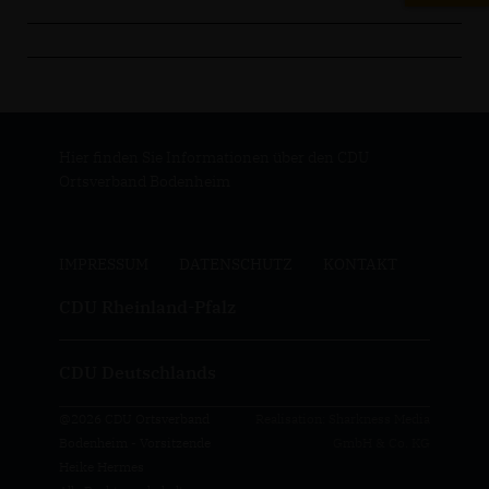
Hier finden Sie Informationen über den CDU
Ortsverband Bodenheim
IMPRESSUM
DATENSCHUTZ
KONTAKT
CDU Rheinland-Pfalz
CDU Deutschlands
@2026 CDU Ortsverband
Realisation: Sharkness Media
Bodenheim - Vorsitzende
GmbH & Co. KG
Heike Hermes