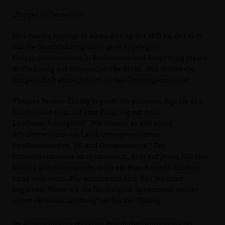
Bürger einbeziehen“
Gleichzeitig kündigt er einen Antrag der SPD an, der sich
um die Durchführung einer groß angelegten
Unterschriftenaktion in Bodenheim und Umgebung für die
Realisierung der Ortsrandstraße dreht. „Wir wollen die
Bürgerschaft einbeziehen“, so der Ortsbürgermeister.
Thomas Becker-Theilig begrüßt die positiven Signale des
Landes und setzt auf eine Einigung mit dem
Landesrechnungshof: „Wir wissen, es gibt einen
Schulterschluss von Land, untergeordneten
Landesbehörden, VG und Ortsgemeinde.“ Der
Ortsbürgermeister ist optimistisch, dass auf jeden Fall eine
Lösung gefunden werde, auch ein Plan B werde mit dem
Land diskutiert. „Wir können mit dem Bau jederzeit
beginnen. Wenn wir die Baufreigabe bekommen, startet
sofort die Ausschreibung“, so Becker-Theilig.
Die Artikelverlinkung erfolgt mit freundlicher Genehmigung der