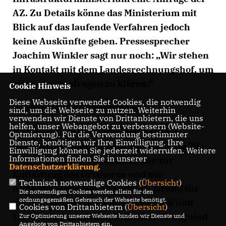
AZ. Zu Details könne das Ministerium mit
Blick auf das laufende Verfahren jedoch
keine Auskünfte geben. Pressesprecher
Joachim Winkler sagt nur noch: „Wir stehen
in Kontakt mit dem Landesrechnungshof, um
offene Rechtsfragen zu klären.“
Cookie Hinweis
Diese Webseite verwendet Cookies, die notwendig
Sondersitzung im September
sind, um die Webseite zu nutzen. Weiterhin
verwenden wir Dienste von Drittanbietern, die uns
helfen, unser Webangebot zu verbessern (Website-
Wie mehrfach berichtet, gibt es keine
Optmierung). Für die Verwendung bestimmter
Dienste, benötigen wir Ihre Einwilligung. Ihre
Baufreigabe vom Land für die seit rund 20
Einwilligung können Sie jederzeit widerrufen. Weitere
Informationen finden Sie in unserer
Jahren geplante Ortsrandstraße zur
Datenschutzerklärung
.
Entlastung des Ortskerns und zur
Technisch notwendige Cookies (
Übersicht
)
Anbindung der Neubaugebiete. Grund für
Die notwendigen Cookies werden allein für den
ordnungsgemäßen Gebrauch der Webseite benötigt.
die in Bodenheim auf massive Kritik und
Cookies von Drittanbietern (
Übersicht
)
Unverständnis stoßende Entscheidung sind
Zur Optimierung unserer Webseite binden wir Dienste und
Angebote von Drittanbietern ein.