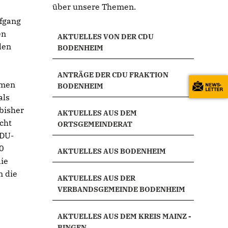
über unsere Themen.
lfgang
en
AKTUELLES VON DER CDU
den
BODENHEIM
ANTRÄGE DER CDU FRAKTION
hmen
BODENHEIM
als
bisher
AKTUELLES AUS DEM
cht
ORTSGEMEINDERAT
CDU-
10
AKTUELLES AUS BODENHEIM
die
m die
AKTUELLES AUS DER
VERBANDSGEMEINDE BODENHEIM
e
AKTUELLES AUS DEM KREIS MAINZ -
BINGEN