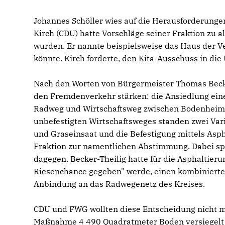
Johannes Schöller wies auf die Herausforderungen 
Kirch (CDU) hatte Vorschläge seiner Fraktion zu 
wurden. Er nannte beispielsweise das Haus der 
könnte. Kirch forderte, den Kita-Ausschuss in di
Nach den Worten von Bürgermeister Thomas Becke
den Fremdenverkehr stärken: die Ansiedlung ein
Radweg und Wirtschaftsweg zwischen Bodenheim 
unbefestigten Wirtschaftsweges standen zwei Vari
und Graseinsaat und die Befestigung mittels Asph
Fraktion zur namentlichen Abstimmung. Dabei spr
dagegen. Becker-Theilig hatte für die Asphaltie
Riesenchance gegeben" werde, einen kombiniert
Anbindung an das Radwegenetz des Kreises.
CDU und FWG wollten diese Entscheidung nicht mit
Maßnahme 4 490 Quadratmeter Boden versiegelt w