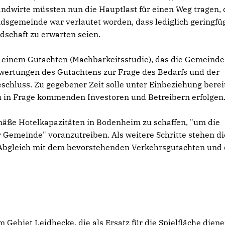
ndwirte müssten nun die Hauptlast für einen Weg tragen, 
dsgemeinde war verlautet worden, dass lediglich geringfü
dschaft zu erwarten seien.
t einem Gutachten (Machbarkeitsstudie), das die Gemeinde
Bewertungen des Gutachtens zur Frage des Bedarfs und der
schluss. Zu gegebener Zeit solle unter Einbeziehung berei
u in Frage kommenden Investoren und Betreibern erfolgen
emäße Hotelkapazitäten in Bodenheim zu schaffen, "um die
r Gemeinde" voranzutreiben. Als weitere Schritte stehen di
Abgleich mit dem bevorstehenden Verkehrsgutachten und 
ebiet Leidhecke, die als Ersatz für die Spielfläche dienen