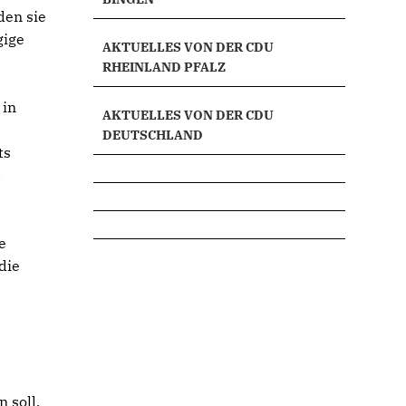
den sie
gige
AKTUELLES VON DER CDU
RHEINLAND PFALZ
 in
AKTUELLES VON DER CDU
DEUTSCHLAND
ts
.
e
die
 soll,