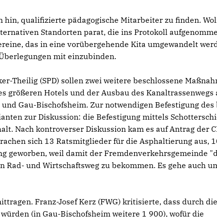
hin, qualifizierte pädagogische Mitarbeiter zu finden. Wo
alternativen Standorten parat, die ins Protokoll aufgenomm
Vereine, das in eine vorübergehende Kita umgewandelt wer
e Überlegungen mit einzubinden.
r-Theilig (SPD) sollen zwei weitere beschlossene Maßna
es größeren Hotels und der Ausbau des Kanaltrassenwegs 
und Gau-Bischofsheim. Zur notwendigen Befestigung des 
anten zur Diskussion: die Befestigung mittels Schotterschi
alt. Nach kontroverser Diskussion kam es auf Antrag der 
achen sich 13 Ratsmitglieder für die Asphaltierung aus, 
rung geworben, weil damit der Fremdenverkehrsgemeinde "
en Rad- und Wirtschaftsweg zu bekommen. Es gehe auch u
tragen. Franz-Josef Kerz (FWG) kritisierte, dass durch di
ürden (in Gau-Bischofsheim weitere 1 900), wofür die