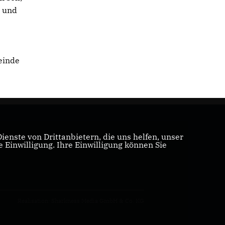
b und
einde
enste von Drittanbietern, die uns helfen, unser
Einwilligung. Ihre Einwilligung können Sie
Realisation: Sharkness Media GmbH & Co. KG