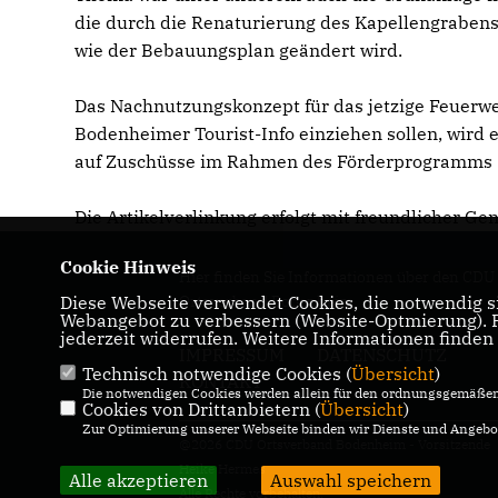
die durch die Renaturierung des Kapellengrabens
wie der Bebauungsplan geändert wird.
Das Nachnutzungskonzept für das jetzige Feuerwe
Bodenheimer Tourist-Info einziehen sollen, wird
auf Zuschüsse im Rahmen des Förderprogramms "
Die Artikelverlinkung erfolgt mit freundlicher
Cookie Hinweis
Hier finden Sie Informationen über den CDU
Diese Webseite verwendet Cookies, die notwendig si
Ortsverband Bodenheim
Webangebot zu verbessern (Website-Optmierung). Fü
jederzeit widerrufen. Weitere Informationen finden
IMPRESSUM
DATENSCHUTZ
Technisch notwendige Cookies (
Übersicht
)
KONTAKT
Die notwendigen Cookies werden allein für den ordnungsgemäßen 
Cookies von Drittanbietern (
Übersicht
)
Zur Optimierung unserer Webseite binden wir Dienste und Angebot
@2026 CDU Ortsverband Bodenheim - Vorsitzende
Heike Hermes
Alle akzeptieren
Auswahl speichern
Alle Rechte vorbehalten.