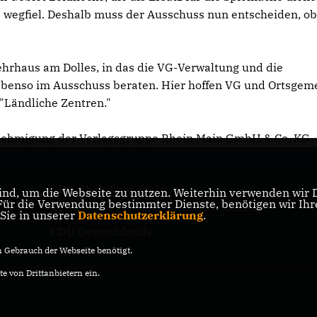
 wegfiel. Deshalb muss der Ausschuss nun entscheiden, o
hrhaus am Dolles, in das die VG-Verwaltung und die
 ebenso im Ausschuss beraten. Hier hoffen VG und Ortsgem
Ländliche Zentren."
 Genehmigung der Verlagsgruppe Rhein Main GmbH & Co. KG
CDU Rheinland-Pfalz
nd, um die Webseite zu nutzen. Weiterhin verwenden wir Di
r die Verwendung bestimmter Dienste, benötigen wir Ihre 
 Sie in unserer
Datenschutzerklärung
.
CDU Deutschlands
Gebrauch der Webseite benötigt.
e von Drittanbietern ein.