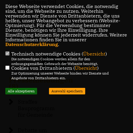
schlechtem Stil
Diese Webseite verwendet Cookies, die notwendig
und
sind, um die Webseite zu nutzen. Weiterhin
Überheblichkeit"
verwenden wir Dienste von Drittanbietern, die uns
helfen, unser Webangebot zu verbessern (Website-
Optmierung). Für die Verwendung bestimmter
Dienste, benötigen wir Ihre Einwilligung. Ihre
Die Natur-Kita
Einwilligung können Sie jederzeit widerrufen. Weitere
kommt
Informationen finden Sie in unserer
Datenschutzerklärung
.
Technisch notwendige Cookies (
Übersicht
)
Die notwendigen Cookies werden allein für den
MEHR
ordnungsgemäßen Gebrauch der Webseite benötigt.
Cookies von Drittanbietern (
Übersicht
)
Zur Optimierung unserer Webseite binden wir Dienste und
Pressemeldungen
Angebote von Drittanbietern ein.
(8)
Alle akzeptieren
Auswahl speichern
Straffes
Bauprogramm
für Gemeinde
Debatte um