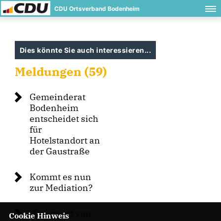
CDU Ortsverband Bodenheim
Dies könnte Sie auch interessieren...
Meldungen (59)
Gemeinderat
Bodenheim
entscheidet sich
für
Hotelstandort an
der Gaustraße
Kommt es nun
zur Mediation?
"Das zeugt von
Cookie Hinweis