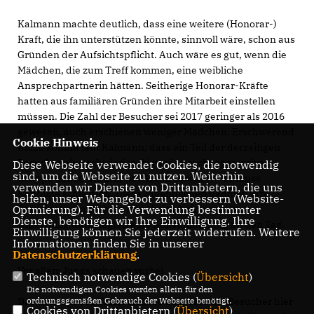
Kalmann machte deutlich, dass eine weitere (Honorar-)
Kraft, die ihn unterstützen könnte, sinnvoll wäre, schon aus
Gründen der Aufsichtspflicht. Auch wäre es gut, wenn die
Mädchen, die zum Treff kommen, eine weibliche
Ansprechpartnerin hätten. Seitherige Honorar-Kräfte
hatten aus familiären Gründen ihre Mitarbeit einstellen
müssen. Die Zahl der Besucher sei 2017 geringer als 2016
gewesen, auch erschienen weniger Mädchen. Erschwerend
Cookie Hinweis
hinzu kommt laut Kalmann, dass ein Teil der derzeitigen
Besucher eine schwierige, bisweilen recht aggressive
Diese Webseite verwendet Cookies, die notwendig
sind, um die Webseite zu nutzen. Weiterhin
Gruppe bildet, die ihm viel Arbeit beschert – er muss
verwenden wir Dienste von Drittanbietern, die uns
Konflikte schlichten. Diese Jugendlichen nähmen ihre
helfen, unser Webangebot zu verbessern (Website-
Optmierung). Für die Verwendung bestimmter
Partizipationspflichten etwa beim Aufräumen nur
Dienste, benötigen wir Ihre Einwilligung. Ihre
widerwillig wahr, legten eine Konsumhaltung an den Tag.
Einwilligung können Sie jederzeit widerrufen. Weitere
Informationen finden Sie in unserer
Datenschutzerklärung
.
Vor allem Jungs schauen vorbei
Technisch notwendige Cookies (
Übersicht
)
Die notwendigen Cookies werden allein für den
ordnungsgemäßen Gebrauch der Webseite benötigt.
Das Konzept des Treffs sieht so aus, dass die Besucher hier
Cookies von Drittanbietern (
Übersicht
)