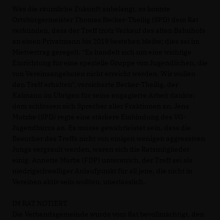
Was die räumliche Zukunft anbelangt, so konnte
Ortsbürgermeister Thomas Becker-Theilig (SPD) dem Rat
verkünden, dass der Treff trotz Verkauf des alten Bahnhofs
an einen Privatmann bis 2019 bestehen bleibe; dies sei im
Mietvertrag geregelt. "Es handelt sich um eine wichtige
Einrichtung für eine spezielle Gruppe von Jugendlichen, die
von Vereinsangeboten nicht erreicht werden. Wir wollen
den Treff erhalten", versicherte Becker-Theilig, der
Kalmann im Übrigen für seine engagierte Arbeit dankte;
dem schlossen sich Sprecher aller Fraktionen an. Jens
Mutzke (SPD) regte eine stärkere Einbindung des VG-
Jugendbüros an. Es müsse gewährleistet sein, dass die
Besucher des Treffs nicht von einigen wenigen aggressiven
Jungs vergrault werden, waren sich die Ratsmitglieder
einig. Annette Marbs (FDP) unterstrich, der Treff sei als
niedrigschwelliger Anlaufpunkt für all jene, die nicht in
Vereinen aktiv sein wollten, unerlässlich.
IM RAT NOTIERT
Die Verbandsgemeinde wurde vom Rat bevollmächtigt, den