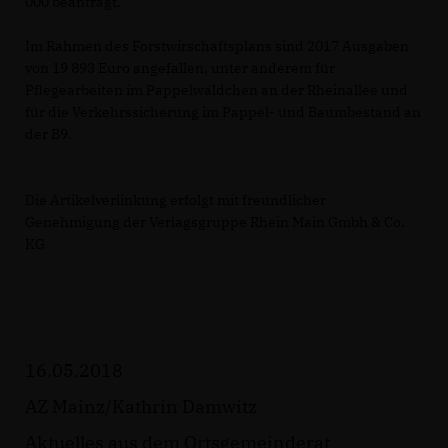
000 beantragt.
Im Rahmen des Forstwirschaftsplans sind 2017 Ausgaben
von 19 893 Euro angefallen, unter anderem für
Pflegearbeiten im Pappelwäldchen an der Rheinallee und
für die Verkehrssicherung im Pappel- und Baumbestand an
der B9.
Die Artikelverlinkung erfolgt mit freundlicher
Genehmigung der Verlagsgruppe Rhein Main Gmbh & Co.
KG
16.05.2018
AZ Mainz/Ka­thrin Dam­witz
Aktuelles aus dem Ortsgemeinderat