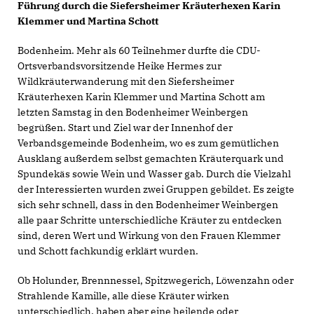
Führung durch die Siefersheimer Kräuterhexen Karin
Klemmer und Martina Schott
Bodenheim. Mehr als 60 Teilnehmer durfte die CDU-
Ortsverbandsvorsitzende Heike Hermes zur
Wildkräuterwanderung mit den Siefersheimer
Kräuterhexen Karin Klemmer und Martina Schott am
letzten Samstag in den Bodenheimer Weinbergen
begrüßen. Start und Ziel war der Innenhof der
Verbandsgemeinde Bodenheim, wo es zum gemütlichen
Ausklang außerdem selbst gemachten Kräuterquark und
Spundekäs sowie Wein und Wasser gab. Durch die Vielzahl
der Interessierten wurden zwei Gruppen gebildet. Es zeigte
sich sehr schnell, dass in den Bodenheimer Weinbergen
alle paar Schritte unterschiedliche Kräuter zu entdecken
sind, deren Wert und Wirkung von den Frauen Klemmer
und Schott fachkundig erklärt wurden.
Ob Holunder, Brennnessel, Spitzwegerich, Löwenzahn oder
Strahlende Kamille, alle diese Kräuter wirken
unterschiedlich, haben aber eine heilende oder