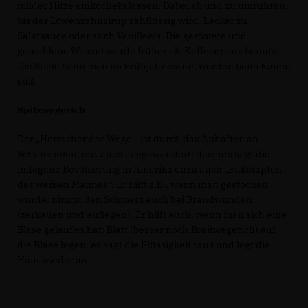
milder Hitze einköcheln lassen. Dabei ab und zu umrühren,
bis der Löwenzahnsirup zähflüssig wird. Lecker zu
Salatsauce oder auch Vanilleeis. Die geröstete und
gemahlene Wurzel wurde früher als Kaffeeersatz benutzt.
Die Stiele kann man im Frühjahr essen, werden beim Kauen
süß.
Spitzwegerich
Der „Herrscher der Wege“ ist durch das Anhaften an
Schuhsohlen, etc. auch ausgewandert; deshalb sagt die
indogene Bevölkerung in Amerika dazu auch „Fußstapfen
des weißen Mannes“. Er hilft z.B., wenn man gestochen
wurde, nimmt den Schmerz auch bei Brandwunden
(zerkauen und auflegen). Er hilft auch, wenn man sich eine
Blase gelaufen hat: Blatt (besser noch:Breitwegerich) auf
die Blase legen; es sagt die Flüssigkeit raus und legt die
Haut wieder an.