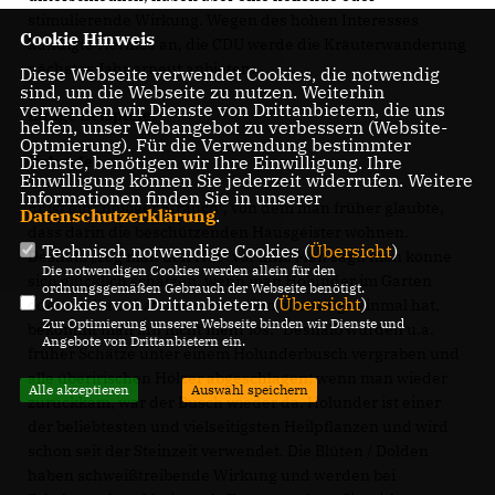
stimulierende Wirkung. Wegen des hohen Interesses
Cookie Hinweis
kündigte Hermes an, die CDU werde die Kräuterwanderung
nächstes Jahr erneut anbieten.
Diese Webseite verwendet Cookies, die notwendig
sind, um die Webseite zu nutzen. Weiterhin
verwenden wir Dienste von Drittanbietern, die uns
Einige Beispiele:
helfen, unser Webangebot zu verbessern (Website-
Optmierung). Für die Verwendung bestimmter
Holunder
Dienste, benötigen wir Ihre Einwilligung. Ihre
Einwilligung können Sie jederzeit widerrufen. Weitere
Informationen finden Sie in unserer
Er ist ein „heiliger Strauch“, von dem man früher glaubte,
Datenschutzerklärung
.
dass darin die beschützenden Hausgeister wohnen.
Technisch notwendige Cookies (
Übersicht
)
Deshalb „zog man den Hut“ vor ihm. Man sagt, man könne
Die notwendigen Cookies werden allein für den
sich glücklich schätzen, wenn man Holunder im Garten
ordnungsgemäßen Gebrauch der Webseite benötigt.
Cookies von Drittanbietern (
Übersicht
)
oder am Haus hat; „wenn man ihn allerdings einmal hat,
Zur Optimierung unserer Webseite binden wir Dienste und
bekommt man ihn nicht mehr los.“ Deshalb wurden u.a.
Angebote von Drittanbietern ein.
früher Schätze unter einem Holunderbusch vergraben und
alle überirischen Hölzer abgeschlagen; wenn man wieder
Alle akzeptieren
Auswahl speichern
zurückkam, war der Busch wieder da. Holunder ist einer
der beliebtesten und vielseitigsten Heilpflanzen und wird
schon seit der Steinzeit verwendet. Die Blüten / Dolden
haben schweißtreibende Wirkung und werden bei