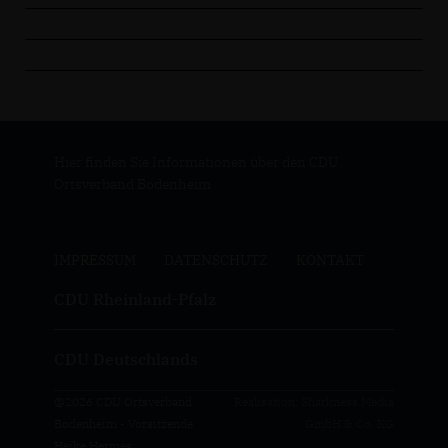
Hier finden Sie Informationen über den CDU
Ortsverband Bodenheim
IMPRESSUM
DATENSCHUTZ
KONTAKT
CDU Rheinland-Pfalz
CDU Deutschlands
@2026 CDU Ortsverband
Realisation: Sharkness Media
Bodenheim - Vorsitzende
GmbH & Co. KG
Heike Hermes