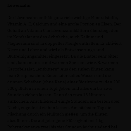
Löwenzahn
Der Löwenzahn enthält ganz viele wichtige Mineralstoffe,
Vitamin A, E, Calcium und eine große Portion an Eisen. Der
Gehalt an Vitamin C in Löwenzahnblättern übersteigt den
im Kopfsalat um das Achtfache, auch Kalium und
Magnesium sind in doppelter Menge enthalten. Er aktiviert
Niere und Leber und wird als Entwässerungs-und
Blutreinigungsmittel eingesetzt. Da die Blätter sehr bitter
sind, kann man sie mit warmen Speisen, wie z.B. warmen
Kartoffelsalat, „entbittern“. Aus den süßen Blüten kann
man Sirup machen: Einen Liter kaltes Wasser und die
dünnen Scheiben (ohne Kene) einer Biozitrone zu den 200-
300 g Blüten in einen Topf geben und alles ein bis zwei
Stunden ziehen lassen. Dann das etwa 15 Minuten
aufkochen. Anschließend einige Stunden, am besten über
Nacht, zugedeckt ziehen lassen. Am nächsten Tag die
Mischung durch ein Mulltuch gießen, um die Blüten
abzufiltern. Die aufgefangene Flüssigkeit mit 1 kg
Rohrzucker etwa zwei bis vier Stunden leicht siedend bei