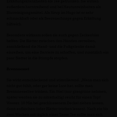
Erkältungskrankheiten als Tee getrunken. Sie wirken
außerdem harntreibend und bei Hautunreinheiten als
Blutreinigungsmittel. Als Sirup im Hugo ist er sehr
schmackhaft oder als Beerenschnaps gegen Erkältung
hilfreich.
Besonders wirksam sollen sie auch gegen Zeckenbiss
helfen: Die Blätter zwischen den Händen zerreiben,
anschließend die Hand- und die Fußgelenke damit
einreiben, um eine Barriere zu schaffen, und zusätzlich ein
paar Blätter in die Stümpfe stopfen.
Brennnessel
Sie wirkt entschlackend und stimulierend. „Wenn man sich
nicht gut fühlt, oder gar keine Lust hat, sollte man
Brennnesseltee trinken. Ein Stiel (nur grasgrüne nehmen,
später werden sie zu nitrathaltig) reicht für einen Topf
Wasser. 10 Min bei geschlossenem Deckel ziehen lassen,
dann aufkochen (oder Blätter trocken lassen). Nach ein bis
zwei Wochen mit täglich einer Tasse Tee sollte man sich