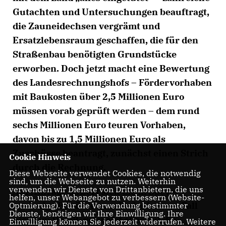
Gutachten und Untersuchungen beauftragt,
die Zauneidechsen vergrämt und
Ersatzlebensraum geschaffen, die für den
Straßenbau benötigten Grundstücke
erworben. Doch jetzt macht eine Bewertung
des Landesrechnungshofs – Fördervorhaben
mit Baukosten über 2,5 Millionen Euro
müssen vorab geprüft werden – dem rund
sechs Millionen Euro teuren Vorhaben,
davon bis zu 1,5 Millionen Euro als
Zuschüsse beantragt, zunächst einen Strich
Cookie Hinweis
durch die Rechnung.
Diese Webseite verwendet Cookies, die notwendig
sind, um die Webseite zu nutzen. Weiterhin
verwenden wir Dienste von Drittanbietern, die uns
Auf Anfrage äußert sich die in Speyer
helfen, unser Webangebot zu verbessern (Website-
ansässige Behörde zum Bodenheimer Fall
Optmierung). Für die Verwendung bestimmter
Dienste, benötigen wir Ihre Einwilligung. Ihre
nicht im Detail, verweist aber auf die
Einwilligung können Sie jederzeit widerrufen. Weitere