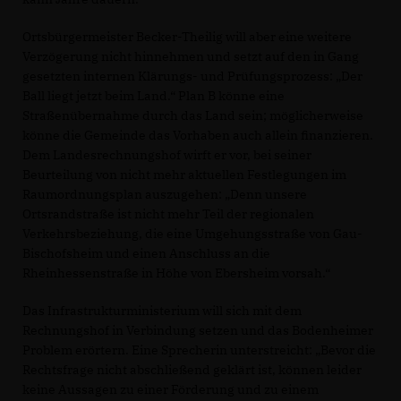
Ortsbürgermeister Becker-Theilig will aber eine weitere
Verzögerung nicht hinnehmen und setzt auf den in Gang
gesetzten internen Klärungs- und Prüfungsprozess: „Der
Ball liegt jetzt beim Land.“ Plan B könne eine
Straßenübernahme durch das Land sein; möglicherweise
könne die Gemeinde das Vorhaben auch allein finanzieren.
Dem Landesrechnungshof wirft er vor, bei seiner
Beurteilung von nicht mehr aktuellen Festlegungen im
Raumordnungsplan auszugehen: „Denn unsere
Ortsrandstraße ist nicht mehr Teil der regionalen
Verkehrsbeziehung, die eine Umgehungsstraße von Gau-
Bischofsheim und einen Anschluss an die
Rheinhessenstraße in Höhe von Ebersheim vorsah.“
Das Infrastrukturministerium will sich mit dem
Rechnungshof in Verbindung setzen und das Bodenheimer
Problem erörtern. Eine Sprecherin unterstreicht: „Bevor die
Rechtsfrage nicht abschließend geklärt ist, können leider
keine Aussagen zu einer Förderung und zu einem